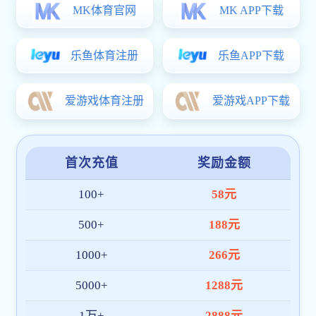
在3.5次左右，射正率高达50%以上，这在国
际足坛的顶级前锋中也属出色。更值得注意的
是，他在高强度对抗下的进球转化率尤为突
出，尤其是在比赛最后30分钟，当对手体能
下滑时，他的跑位和射门精度常会迎来爆发。
南非队近年来的防守数据虽然稳健，但在面对
欧洲联赛中频繁征战的前锋时，往往在应对高
位逼抢和快速反击时出现漏洞。希门尼斯作为
“中锋支点”与“跑锋”的结合体，既能回撤接球
策应，又能前插完成致命一击，这种灵活性无
疑将给南非队的盯人防守带来巨大挑战。
在这场对决中，我们必须关注几个关键变量：
首先，球队的战术体系对希门尼斯的支持程
度。如果墨西哥队能通过中场快速传递，将球