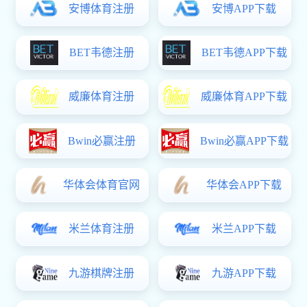
爆发力著称，赛季进球数一度跻身欧洲射手榜
前列。他的射门方式多样，无论是强有力的远
射、灵巧的挑射，还是头球抢点，都能信手拈
来。这种全面的技术特点，使得他在面对不同
风格的防守时总能找到破解之道。南非队的后
防线，虽然以身体对抗和团队协作为长，但面
对希门尼斯这样具备瞬间决断力的射手，往往
会在高速转换中暴露出空隙。我们可以大胆预
测，在本场比赛中，希门尼斯极有可能利用对
手防线的瞬间失位，完成高效射门。
从数据层面来看，圣地亚哥·希门尼斯对南非
射门数据的预测并非空中楼阁。回顾他近期在
国家队和俱乐部的表现，他场均射门次数稳定