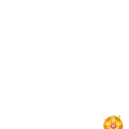
建议收藏
哥伦比亚面对乌兹别克斯坦媒体预测
1
绍切克世界杯小组赛助攻数据预测
2
圣地亚哥希门尼斯对南非射门数据预
3
世界杯德国科特迪瓦赛前首发解读
4
弗拉霍维奇世界波破门后怒吼弗拉门
5
友谊赛揭幕战伊朗队摩洛哥补时连进
6
久保建英VAR改判伊朗队悬念重启高
7
2026世界杯摩洛哥vs海地定位球看点
8
联系我们
体育看点
足球知识库
足球每周人物