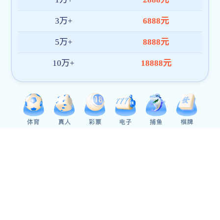
权平稳输送到他的脚下，他的射门次数和威胁
性将呈几何级增长。其次，比赛节奏的控制也
至关重要。南非队擅长用高强度的身体对抗打
断对手进攻节奏，但希门尼斯恰恰是在混乱中
寻找机会的高手——他在禁区的无球跑动和抢
点意识，往往能利用对手防守的瞬间犹豫，完
成致命一击。此外，角球和定位球战术也是他
的强项，他的弹跳力和头球精度，在对阵南非
这类侧重地面防守的队伍时，可能成为打破僵
局的秘密武器。
从历史交锋数据来看，墨西哥队在与非洲球队
的对抗中，往往需要依靠个人能力打破局面。
圣地亚哥·希门尼斯，正是那个被寄予厚望的